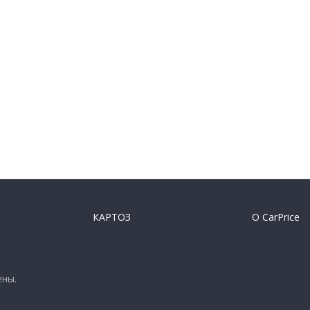
КАРТОЗ
О CarPrice
ены.