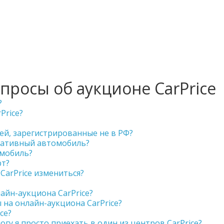
просы об аукционе CarPrice
?
Price?
ей, зарегистрированные не в РФ?
ративный автомобиль?
омобиль?
рт?
CarPrice измениться?
айн-аукциона CarPrice?
 на онлайн-аукциона CarPrice?
ce?
могу я просто приехать в один из центров CarPrice?